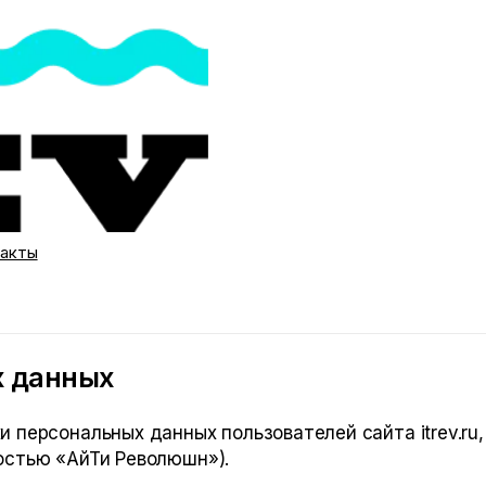
такты
х данных
 персональных данных пользователей сайта itrev.ru
ностью «АйТи Революшн»
).