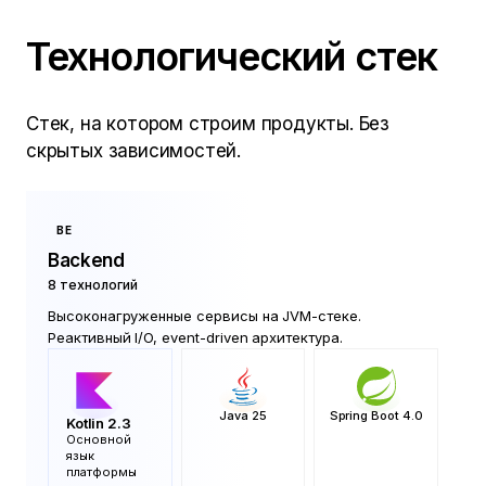
Технологический стек
Стек, на котором строим продукты. Без
скрытых зависимостей.
BE
Backend
8
технологий
Высоконагруженные сервисы на JVM-стеке.
Реактивный I/O, event-driven архитектура.
Java 25
Spring Boot 4.0
Kotlin 2.3
Основной
язык
платформы