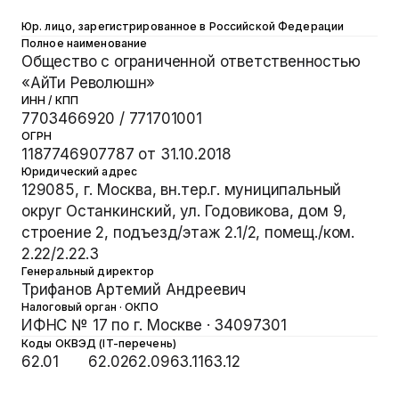
Юр. лицо, зарегистрированное в Российской Федерации
Полное наименование
Общество с ограниченной ответственностью
«АйТи Революшн»
ИНН / КПП
7703466920
/
771701001
ОГРН
1187746907787
от
31.10.2018
Юридический адрес
129085, г. Москва, вн.тер.г. муниципальный
округ Останкинский, ул. Годовикова, дом 9,
строение 2, подъезд/этаж 2.1/2, помещ./ком.
2.22/2.22.3
Генеральный директор
Трифанов Артемий Андреевич
Налоговый орган · ОКПО
ИФНС № 17 по г. Москве ·
34097301
Коды ОКВЭД (IT-перечень)
62.01
осн.
62.02
62.09
63.11
63.12