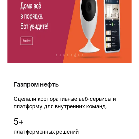
года. За RT.ru получили Премию Рунета.
Сделали платформу, на которой гибкие
команды запускают проекты.
13+
лет вместе
RT.ru
Премия Рунета
Газпром нефть
Сделали корпоративные веб-сервисы и
платформу для внутренних команд.
5+
платформенных решений