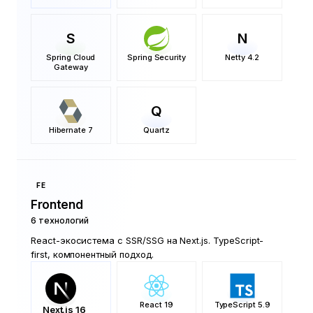
S
N
Spring Cloud
Spring Security
Netty 4.2
Gateway
Q
Hibernate 7
Quartz
FE
Frontend
6
технологий
React-экосистема с SSR/SSG на Next.js. TypeScript-
first, компонентный подход.
React 19
TypeScript 5.9
Next.js 16