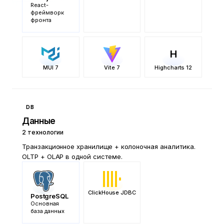
React-
фреймворк
фронта
H
MUI 7
Vite 7
Highcharts 12
DB
Данные
2
технологии
Транзакционное хранилище + колоночная аналитика.
OLTP + OLAP в одной системе.
ClickHouse JDBC
PostgreSQL
Основная
база данных