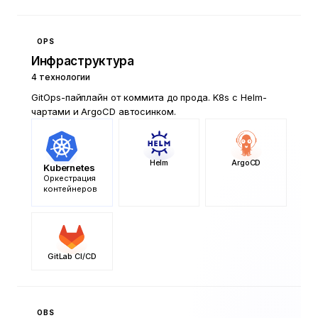
OPS
Инфраструктура
4
технологии
GitOps-пайплайн от коммита до прода. K8s с Helm-
чартами и ArgoCD автосинком.
Helm
ArgoCD
Kubernetes
Оркестрация
контейнеров
GitLab CI/CD
OBS